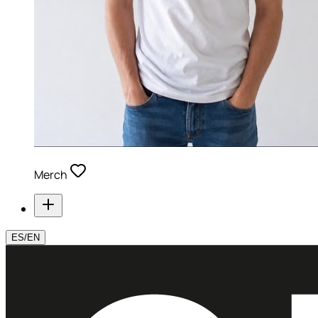
Merch
ES
/
EN