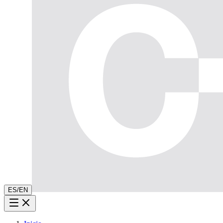
ES
/
EN