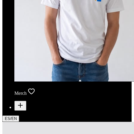
Merch
ES
/
EN