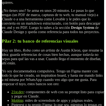
quieres.
¿No tienes uno? Se arma en unos 20 minutos. Le pasas lo que
tengas (un PDF de marca, capturas de tu web, tu manual viejo) a
Claude o a una herramienta como Lovable y le pides que lo
convierta en un markdown estructurado, con botón para descargar
en .md y en PDF. Luego lo subes a la sección
Design System
de
Claude Design y queda como referencia para todos tus proyectos.
Pilar 2: tu banco de referencias visuales
Hay un libro,
Roba como un artista
de Austin Kleon, que resume la
idea: guarda referencias de cosas bien hechas, aunque todavía no
sepas para qué las vas a usar. Cuando llega el momento de diseñar,
ahí están.
Yo soy documentadora compulsiva. Tengo un Figma master con
todo lo que he creado, un inspiration board, y hasta me mando links
a mí misma por WhatsApp cuando veo algo que me gusta. Para
empezar el tuyo, estos bancos son oro:
21st.dev
: componentes de web con su prompt listo para copiar
y pegar en Claude.
Mobbin
: miles de screenshots de apps y páginas reales.
Pinterest o tu propio Figma: lo que sea, mientras lo tengas en