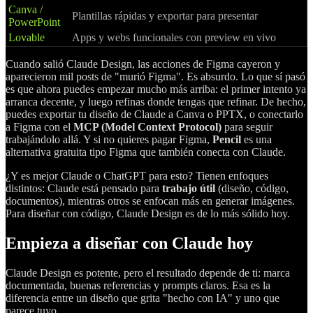
Canva /
Plantillas rápidas y exportar para presentar
PowerPoint
Lovable
Apps y webs funcionales con preview en vivo
Cuando salió Claude Design, las acciones de Figma cayeron y
aparecieron mil posts de "murió Figma". Es absurdo. Lo que sí pasó
es que ahora puedes empezar mucho más arriba: el primer intento ya
arranca decente, y luego refinas donde tengas que refinar. De hecho,
puedes exportar tu diseño de Claude a Canva o PPTX, o conectarlo
a Figma con el
MCP (Model Context Protocol)
para seguir
trabajándolo allá. Y si no quieres pagar Figma,
Pencil
es una
alternativa gratuita tipo Figma que también conecta con Claude.
¿Y es mejor Claude o ChatGPT para esto? Tienen enfoques
distintos: Claude está pensado para
trabajo útil
(diseño, código,
documentos), mientras otros se enfocan más en generar imágenes.
Para diseñar con código, Claude Design es de lo más sólido hoy.
Empieza a diseñar con Claude hoy
Claude Design es potente, pero el resultado depende de ti: marca
documentada, buenas referencias y prompts claros. Esa es la
diferencia entre un diseño que grita "hecho con IA" y uno que
parece tuyo.