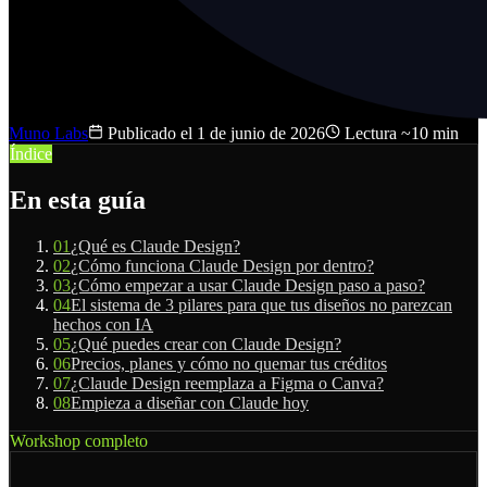
Muno Labs
Publicado el
1 de junio de 2026
Lectura ~10 min
Índice
En esta guía
01
¿Qué es Claude Design?
02
¿Cómo funciona Claude Design por dentro?
03
¿Cómo empezar a usar Claude Design paso a paso?
04
El sistema de 3 pilares para que tus diseños no parezcan
hechos con IA
05
¿Qué puedes crear con Claude Design?
06
Precios, planes y cómo no quemar tus créditos
07
¿Claude Design reemplaza a Figma o Canva?
08
Empieza a diseñar con Claude hoy
Workshop completo