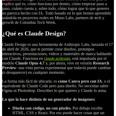
explico qué es, cómo funciona por dentro, cómo empezar paso a
paso, cuánto cuesta y, sobre todo, cómo lograr que lo que generes
no parezca hecho con IA. Todo basado en lo que hemos aprendido
usándola en proyectos reales en Muno Labs, partners de tech y
growth de Colombia Tech Week.
¿Qué es Claude Design?
Claude Design es una herramienta de Anthropic Labs, lanzada el 17
de abril de 2026, que te permite crear diseños, prototipos
interactivos, presentaciones, videos y materiales de marca hablando
con Claude. Funciona en
claude.ai/design
, está impulsada por el
modelo
Claude Opus 4.7
y, por ahora, vive en versión
Research
Preview
: una vista previa experimental que todavía puede cambiar
(o desaparecer) en cualquier momento.
La forma más fácil de ubicarla: es
como Canva pero con IA
, o el
equivalente de Claude Code pero para diseño. No necesitas saber
Figma ni Photoshop. Describes lo que quieres y Claude lo arma.
Lo que la hace distinta de un generador de imágenes:
Diseña con código, no con píxeles.
Por debajo escribe
HTML, CSS y React. Por eso puede hacer cosas que un