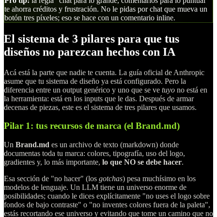
Pro tip:
la regla "chat para lo grande, comentarios para lo puntual"
te ahorra créditos y frustración. No le pidas por chat que mueva un
botón tres píxeles; eso se hace con un comentario inline.
El sistema de 3 pilares para que tus
diseños no parezcan hechos con IA
Acá está la parte que nadie te cuenta. La guía oficial de Anthropic
asume que tu sistema de diseño ya está configurado. Pero la
diferencia entre un output genérico y uno que se ve
tuyo
no está en
la herramienta: está en los inputs que le das. Después de armar
decenas de piezas, este es el sistema de tres pilares que usamos.
Pilar 1: tus recursos de marca (el Brand.md)
Un
Brand.md
es un archivo de texto (markdown) donde
documentas toda tu marca: colores, tipografía, uso del logo,
gradientes y, lo más importante,
lo que NO se debe hacer
.
Esa sección de "no hacer" (los
gotchas
) pesa muchísimo en los
modelos de lenguaje. Un LLM tiene un universo enorme de
posibilidades; cuando le dices explícitamente "no uses el logo sobre
fondos de bajo contraste" o "no inventes colores fuera de la paleta",
estás recortando ese universo y evitando que tome un camino que no