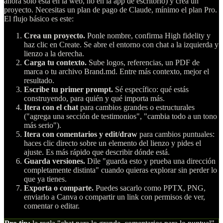
ahora solo está en la web, no en la app de escritorio) y crea un
proyecto. Necesitas un plan de pago de Claude, mínimo el plan Pro.
El flujo básico es este:
Crea un proyecto.
Ponle nombre, confirma High fidelity y
haz clic en Create. Se abre el entorno con chat a la izquierda y
lienzo a la derecha.
Carga tu contexto.
Sube logos, referencias, un PDF de
marca o tu archivo Brand.md. Entre más contexto, mejor el
resultado.
Escribe tu primer prompt.
Sé específico: qué estás
construyendo, para quién y qué importa más.
Itera con el chat
para cambios grandes o estructurales
("agrega una sección de testimonios", "cambia todo a un tono
más serio").
Itera con comentarios y edit/draw
para cambios puntuales:
haces clic directo sobre un elemento del lienzo y pides el
ajuste. Es más rápido que describir dónde está.
Guarda versiones.
Dile "guarda esto y prueba una dirección
completamente distinta" cuando quieras explorar sin perder lo
que ya tienes.
Exporta o comparte.
Puedes sacarlo como PPTX, PNG,
enviarlo a Canva o compartir un link con permisos de ver,
comentar o editar.