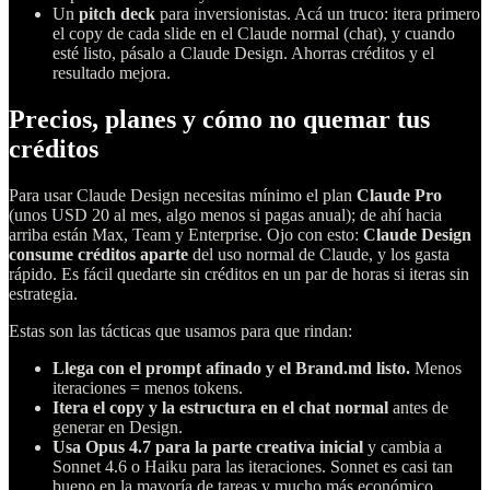
Un
pitch deck
para inversionistas. Acá un truco: itera primero
el copy de cada slide en el Claude normal (chat), y cuando
esté listo, pásalo a Claude Design. Ahorras créditos y el
resultado mejora.
Precios, planes y cómo no quemar tus
créditos
Para usar Claude Design necesitas mínimo el plan
Claude Pro
(unos USD 20 al mes, algo menos si pagas anual); de ahí hacia
arriba están Max, Team y Enterprise. Ojo con esto:
Claude Design
consume créditos aparte
del uso normal de Claude, y los gasta
rápido. Es fácil quedarte sin créditos en un par de horas si iteras sin
estrategia.
Estas son las tácticas que usamos para que rindan:
Llega con el prompt afinado y el Brand.md listo.
Menos
iteraciones = menos tokens.
Itera el copy y la estructura en el chat normal
antes de
generar en Design.
Usa Opus 4.7 para la parte creativa inicial
y cambia a
Sonnet 4.6 o Haiku para las iteraciones. Sonnet es casi tan
bueno en la mayoría de tareas y mucho más económico.